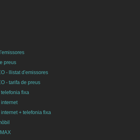
 d'emissores
de preus
- llistat d'emissores
- tarifa de preus
 telefonia fixa
 internet
 internet + telefonia fixa
mòbil
WIMAX