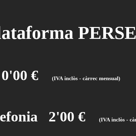
lataforma P
ERS
 0'00 €
(IVA inclòs
elefonia 2'00 €
(IVA i