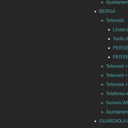
Ajuntament
BERGA
Televisió
Llistat
Tarifa 
PERSEO 
PERSEO 
Televisió +
Televisió +
Televisió +
Telefonia 
Serveis 
Ajuntamen
GUARDIOLA