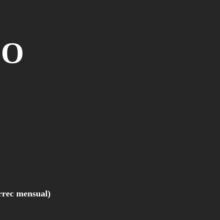
EO
 - càrrec mensual)
nclòs - càrrec mensual)