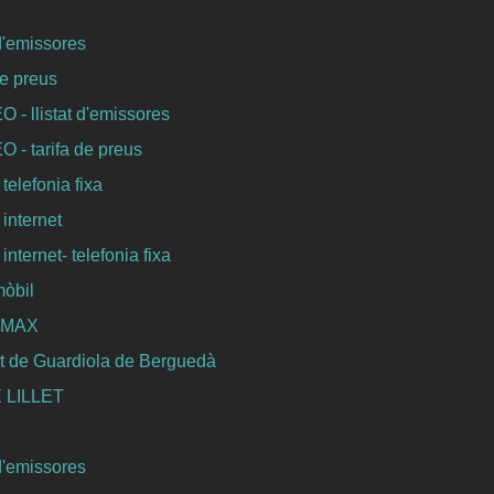
 d'emissores
de preus
- llistat d'emissores
- tarifa de preus
 telefonia fixa
 internet
internet- telefonia fixa
mòbil
WIMAX
t de Guardiola de Berguedà
 LILLET
 d'emissores