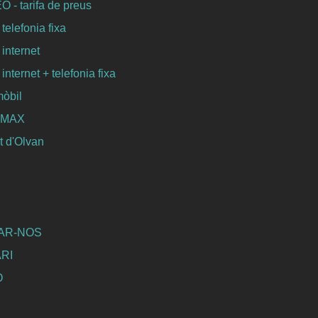
- tarifa de preus
 telefonia fixa
 internet
 internet + telefonia fixa
mòbil
WIMAX
 d'Olvan
AR-NOS
RI
Ó