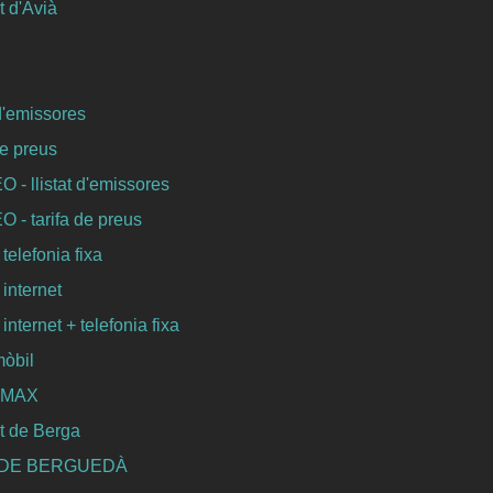
 d'Avià
 d'emissores
de preus
- llistat d'emissores
- tarifa de preus
 telefonia fixa
 internet
 internet + telefonia fixa
mòbil
WIMAX
t de Berga
 DE BERGUEDÀ