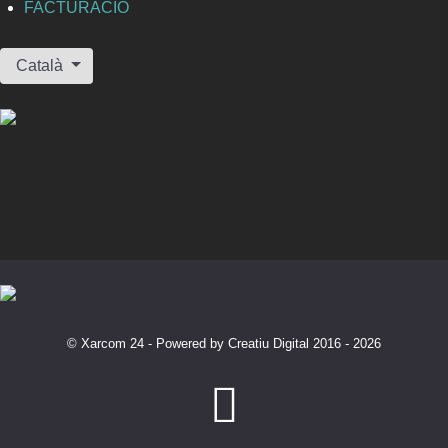
FACTURACIÓ
Seleccioni el seu idioma
Català
© Xarcom 24 - Powered by Creatiu Digital 2016 - 2026