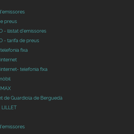
 d'emissores
de preus
- llistat d'emissores
 - tarifa de preus
 telefonia fixa
 internet
 internet- telefonia fixa
mòbil
WIMAX
t de Guardiola de Berguedà
 LILLET
 d'emissores