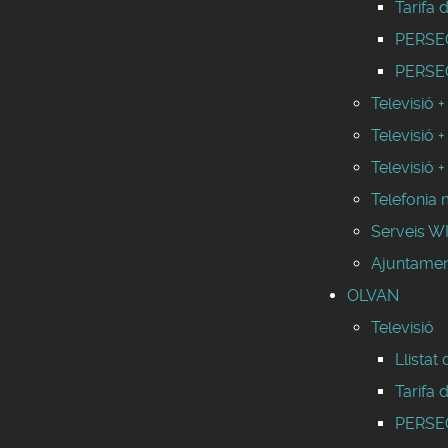
Tarifa 
PERSEO 
PERSEO
Televisió +
Televisió +
Televisió +
Telefonia 
Serveis 
Ajuntament
OLVAN
Televisió
Llistat
Tarifa 
PERSEO 