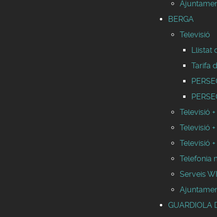
Ajuntamen
BERGA
Televisió
Llistat
Tarifa 
PERSEO 
PERSEO
Televisió +
Televisió +
Televisió +
Telefonia 
Serveis 
Ajuntamen
GUARDIOLA 