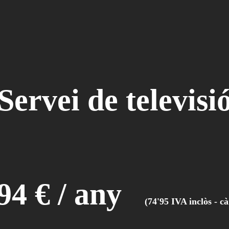
Servei de televisi
'94 € / any
(74'95 IVA inclòs - c