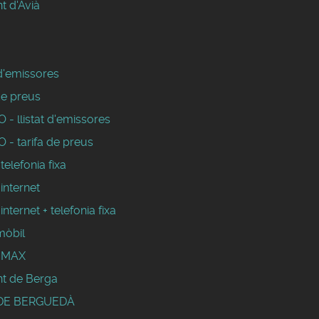
t d'Avià
 d'emissores
de preus
- llistat d'emissores
 - tarifa de preus
 telefonia fixa
 internet
 internet + telefonia fixa
mòbil
WIMAX
t de Berga
DE BERGUEDÀ