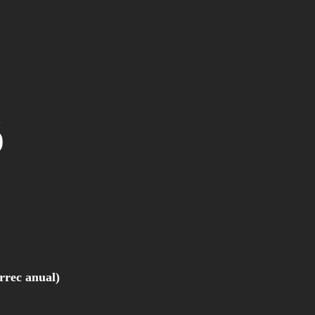
ó
àrrec anual)