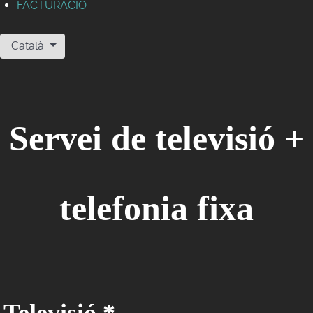
FACTURACIÓ
Seleccioni el seu idioma
Català
Servei de televisió +
telefonia fixa