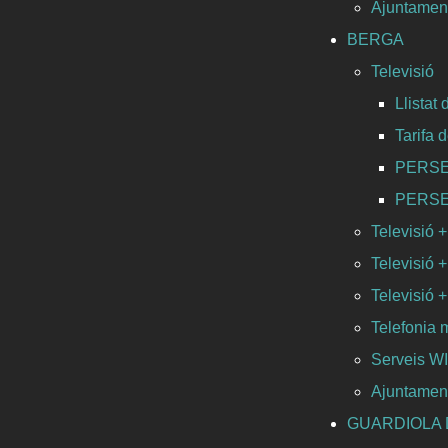
Ajuntament
BERGA
Televisió
Llistat
Tarifa 
PERSEO 
PERSEO 
Televisió +
Televisió +
Televisió +
Telefonia 
Serveis 
Ajuntamen
GUARDIOLA