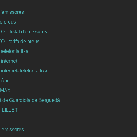
 d'emissores
de preus
- llistat d'emissores
- tarifa de preus
 telefonia fixa
 internet
internet- telefonia fixa
mòbil
WIMAX
t de Guardiola de Berguedà
 LILLET
 d'emissores