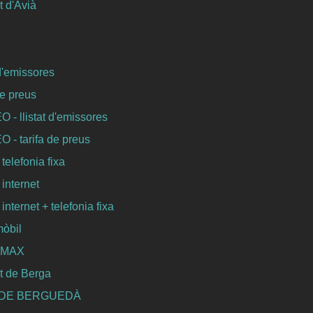
 d'Avià
 d'emissores
de preus
- llistat d'emissores
- tarifa de preus
 telefonia fixa
 internet
 internet + telefonia fixa
mòbil
WIMAX
t de Berga
 DE BERGUEDÀ