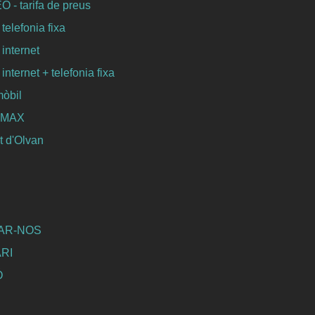
- tarifa de preus
 telefonia fixa
 internet
 internet + telefonia fixa
mòbil
WIMAX
 d'Olvan
AR-NOS
RI
Ó