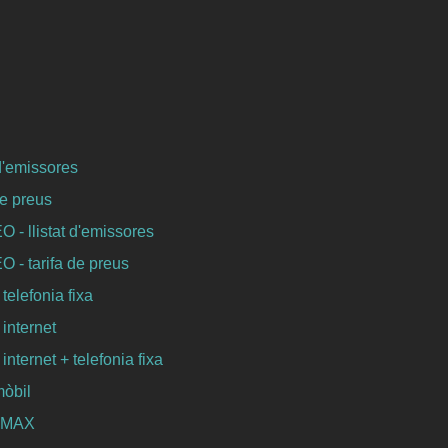
 d'emissores
de preus
- llistat d'emissores
- tarifa de preus
 telefonia fixa
 internet
 internet + telefonia fixa
mòbil
WIMAX