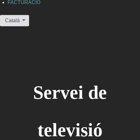
FACTURACIÓ
Seleccioni el seu idioma
Català
Servei de
televisió