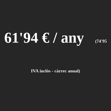
61'94 € / any
(74'95
IVA inclòs - càrrec anual)