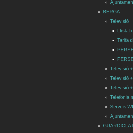
Ajuntament
BERGA
Televisió
Llistat
Tarifa 
PERSEO 
PERSEO 
Televisió +
Televisió +
Televisió +
Telefonia 
Serveis 
Ajuntamen
GUARDIOLA