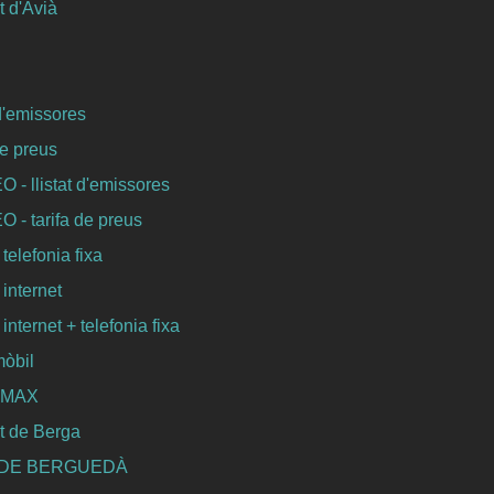
 d'Avià
 d'emissores
de preus
- llistat d'emissores
- tarifa de preus
 telefonia fixa
 internet
 internet + telefonia fixa
mòbil
WIMAX
t de Berga
 DE BERGUEDÀ