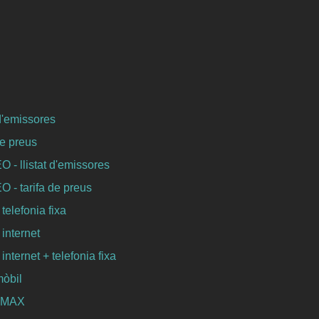
 d'emissores
de preus
- llistat d'emissores
- tarifa de preus
 telefonia fixa
 internet
 internet + telefonia fixa
mòbil
WIMAX