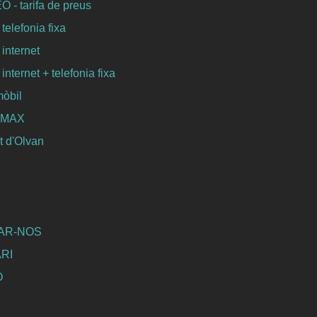
- tarifa de preus
 telefonia fixa
 internet
 internet + telefonia fixa
mòbil
WIMAX
 d'Olvan
AR-NOS
RI
Ó