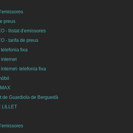
 d'emissores
de preus
- llistat d'emissores
- tarifa de preus
 telefonia fixa
 internet
internet- telefonia fixa
mòbil
WIMAX
t de Guardiola de Berguedà
 LILLET
 d'emissores