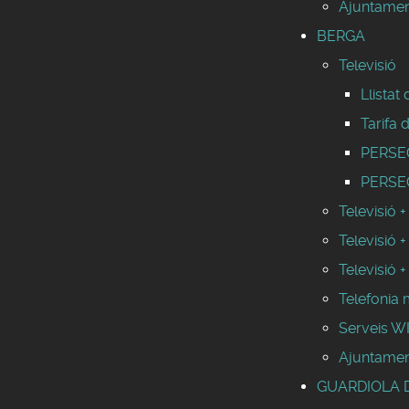
Ajuntamen
BERGA
Televisió
Llistat
Tarifa 
PERSEO 
PERSEO
Televisió +
Televisió +
Televisió +
Telefonia 
Serveis 
Ajuntamen
GUARDIOLA 