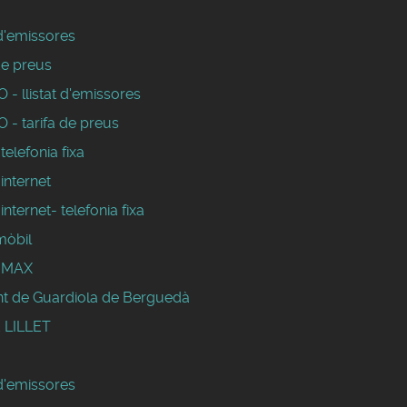
 d'emissores
de preus
- llistat d'emissores
 - tarifa de preus
 telefonia fixa
 internet
 internet- telefonia fixa
mòbil
WIMAX
t de Guardiola de Berguedà
 LILLET
 d'emissores