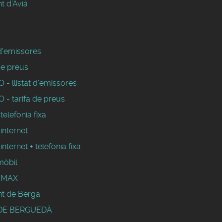
t d'Avià
 d'emissores
de preus
- llistat d'emissores
 - tarifa de preus
 telefonia fixa
 internet
 internet + telefonia fixa
mòbil
WIMAX
t de Berga
DE BERGUEDÀ