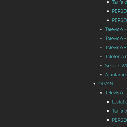
Tarifa 
PERSEO 
PERSEO
Televisió +
Televisió +
Televisió +
Telefonia 
Serveis 
Ajuntament
OLVAN
Televisió
Llistat
Tarifa 
PERSEO 