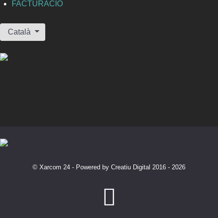
FACTURACIÓ
Seleccioni el seu idioma
Català
© Xarcom 24 - Powered by Creatiu Digital 2016 - 2026