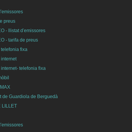
 d'emissores
de preus
- llistat d'emissores
- tarifa de preus
 telefonia fixa
 internet
internet- telefonia fixa
mòbil
WIMAX
t de Guardiola de Berguedà
 LILLET
 d'emissores