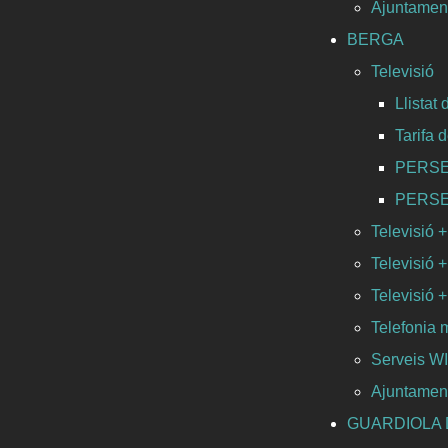
Ajuntament
BERGA
Televisió
Llistat
Tarifa 
PERSEO 
PERSEO 
Televisió +
Televisió +
Televisió +
Telefonia 
Serveis 
Ajuntamen
GUARDIOLA