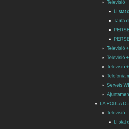
Televisió
Llistat
Tarifa 
PERSEO 
PERSEO 
Televisió +
Televisió +
Televisió + 
Telefonia 
Serveis 
Ajuntamen
LA POBLA DE
Televisió
Llistat