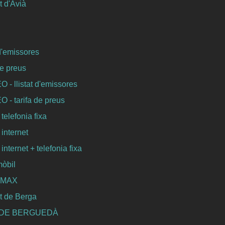
 d'Avià
 d'emissores
de preus
- llistat d'emissores
- tarifa de preus
 telefonia fixa
 internet
 internet + telefonia fixa
mòbil
WIMAX
t de Berga
 DE BERGUEDÀ