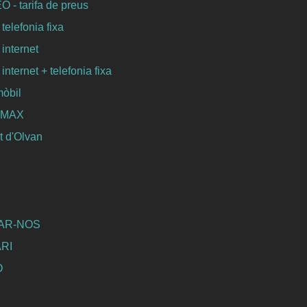
- tarifa de preus
 telefonia fixa
 internet
 internet + telefonia fixa
mòbil
WIMAX
 d'Olvan
AR-NOS
RI
Ó