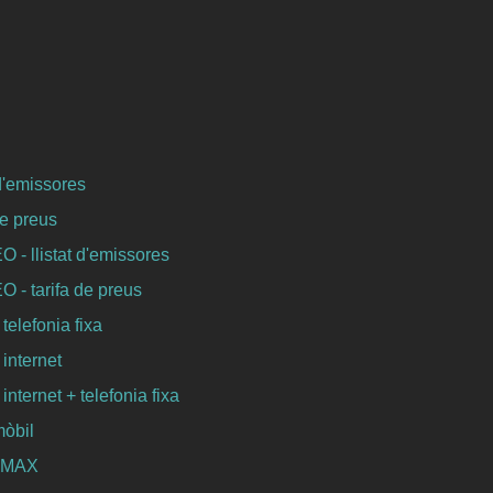
 d'emissores
de preus
- llistat d'emissores
- tarifa de preus
 telefonia fixa
 internet
 internet + telefonia fixa
mòbil
WIMAX